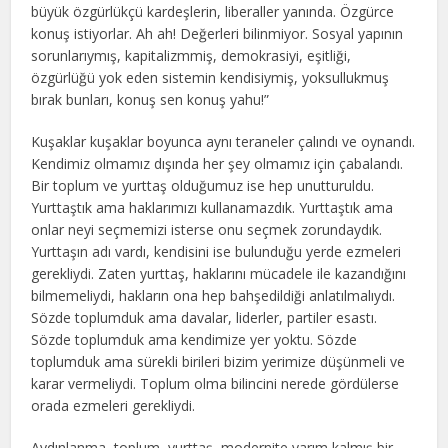
büyük özgürlükçü kardeşlerin, liberaller yanında. Özgürce
konuş istiyorlar. Ah ah! Değerleri bilinmiyor. Sosyal yapının
sorunlarıymış, kapitalizmmiş, demokrasiyi, eşitliği,
özgürlüğü yok eden sistemin kendisiymiş, yoksullukmuş
bırak bunları, konuş sen konuş yahu!”
Kuşaklar kuşaklar boyunca aynı teraneler çalındı ve oynandı.
Kendimiz olmamız dışında her şey olmamız için çabalandı.
Bir toplum ve yurttaş olduğumuz ise hep unutturuldu.
Yurttaştık ama haklarımızı kullanamazdık. Yurttaştık ama
onlar neyi seçmemizi isterse onu seçmek zorundaydık.
Yurttaşın adı vardı, kendisini ise bulunduğu yerde ezmeleri
gerekliydi. Zaten yurttaş, haklarını mücadele ile kazandığını
bilmemeliydi, hakların ona hep bahşedildiği anlatılmalıydı.
Sözde toplumduk ama davalar, liderler, partiler esastı.
Sözde toplumduk ama kendimize yer yoktu. Sözde
toplumduk ama sürekli birileri bizim yerimize düşünmeli ve
karar vermeliydi. Toplum olma bilincini nerede gördülerse
orada ezmeleri gerekliydi.
Aydınlanma, toplum, yurttaş, modernite yarım kalmış bir