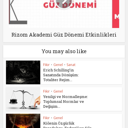
Rizom Akademi Güz Dönemi Etkinlikleri
You may also like
Fikir
•
Genel
•
Sanat
Erich Schilling’in
Sanatında Dönüşüm:
Totaliter Rejim...
Fikir
•
Genel
Yenilgi ve Normalleşme:
Toplumsal Normlar ve
Değişim...
Fikir
•
Genel
Kölenin Özgürlük
Paradoksu, Tedavül ve Silo