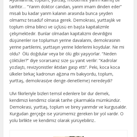
tarihtir… “Yarım doktor candan, yarım imam dinden eder”
misali bu kadar yarım kalanın arasında bunca şeyden
olmamız tesadüf olmasa gerek. Demokrasi, yurttaşlık ve
toplum olma bilinci ve üçlüsü en başta kapitalizmle
çelişmektedir. Bunlar olmadan kapitalizmi devirdiğini
düşünenler ise toplumun yerine davalarını, demokrasinin
yerine partilerini, yurttaşın yerine liderlerini koydular. Ne mi
oldu? Ölü doğdular veya bir ölü gibi yaşıyorlar. “Neden
çöktüler?” diye sorarsanız size şu yanıt verilir: “Kadrolar
yozlaştı, revizyonistler iktidarı gasp etti”. Peki, koca koca
ülkeler birkaç kadronun ağzına mı bakıyordu, toplum,
yurttaş, demokrasi(ve denge-denetleme) neredeydi?
Ulvi fikirleriyle bizleri temsil edenlere bir dur demek,
kendimizi kendimiz olarak tarihe çıkarmakla mümkündür.
Demokrasi, yurttaş, toplum ve birey yarımdır ve kurgusaldır.
Kurgudan gerçeğe ise yürümemiz gereken bir yol vardır. O
yolu birlikte ve kendimiz olarak yürüyebiliriz..