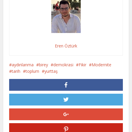
Eren Öztürk
aydınlanma
birey
demokrasi
Fikir
Modernite
tarih
toplum
yurttaş