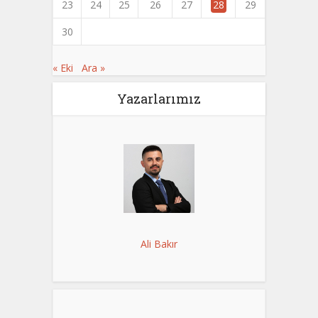
23
24
25
26
27
28
29
30
« Eki
Ara »
Yazarlarımız
Ali Bakır