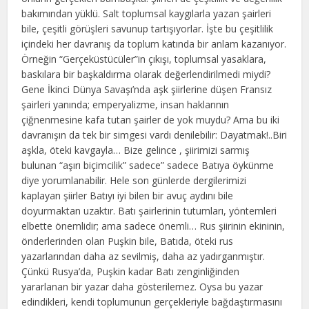
bakımından yüklü. Salt toplumsal kaygılarla yazan şairleri
bile, çeşitli görüşleri savunup tartışıyorlar. İşte bu çeşitlilik
içindeki her davranış da toplum katında bir anlam kazanıyor.
Örneğin “Gerçeküstücüler”in çıkışı, toplumsal yasaklara,
baskılara bir başkaldırma olarak değerlendirilmedi miydi?
Gene İkinci Dünya Savaşı’nda aşk şiirlerine düşen Fransız
şairleri yanında; emperyalizme, insan haklarının
çiğnenmesine kafa tutan şairler de yok muydu? Ama bu iki
davranışın da tek bir simgesi vardı denilebilir: Dayatmak!..Biri
aşkla, öteki kavgayla… Bize gelince , şiirimizi sarmış
bulunan “aşırı biçimcilik” sadece” sadece Batıya öykünme
diye yorumlanabilir. Hele son günlerde dergilerimizi
kaplayan şiirler Batıyı iyi bilen bir avuç aydını bile
doyurmaktan uzaktır. Batı şairlerinin tutumları, yöntemleri
elbette önemlidir; ama sadece önemli… Rus şiirinin ekininin,
önderlerinden olan Puşkin bile, Batıda, öteki rus
yazarlarından daha az sevilmiş, daha az yadırganmıştır.
Çünkü Rusya’da, Puşkin kadar Batı zenginliğinden
yararlanan bir yazar daha gösterilemez. Oysa bu yazar
edindikleri, kendi toplumunun gerçekleriyle bağdaştırmasını