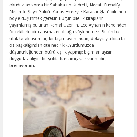
okuduktan sonra bir Sabahattin Kudret’i, Necati Cumalı’yı…
Nedim’le Şeyh Galip’i, Yunus Emre’yle Karacaoğlan’ı bile hep
böyle düşünmek gerekir. Bugün bile ilk kitaplarını
yayımlamış bulunan Kemal Özer’ in, Ece Ayhan’ın kendinden
öncekilerle bir çatışmaları olduğu söylenemez. Bütün bu
ufak tefek ayrımlar, bir biçim ayrımından, dolayısıyla kısa bir
öz başkalığından öte nedir ki?..Yurdumuzda
düşünürlüğünden ötürü kişilik yapmış; biçim anlayışını,
duygu fazlalığını bu yolda harcamış şair var mıdır,
bilemiyorum.