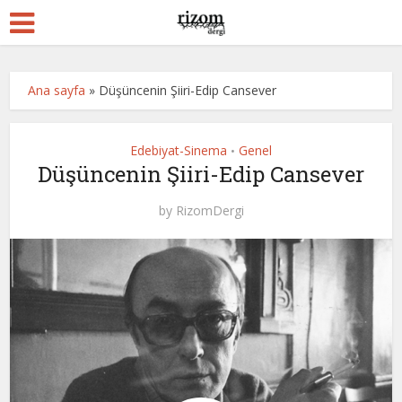
Ana sayfa
»
Düşüncenin Şiiri-Edip Cansever
Edebiyat-Sinema
Genel
•
Düşüncenin Şiiri-Edip Cansever
by
RizomDergi