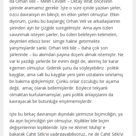
da Orhan Veli – Melih Cevdet
– Oktay Rifat
öncesinin
şiirinde aramamız gerekir. İşte o süre içinde yazılan şiirler,
özcü davranışın en bilinçli, en etkin şiirleri olmuştur. Etkin
diyorum, çünkü bu başlangıç Orhan Veli ve arkadaşlarının
şiirinden ayrı bir çizgide süregelmiştir. Ama aynı özleri
savunmak isteyen şairler, bu özleri belirleyen kelimeleri,
deyimleri etkisiz birer simge haline getirmekte
yarışmışlardır sanki. Orhan Veli bile – daha çok son
şiirlerinde – bu akımdan payına düşeni almak istemiştir. Ne
var ki yazdığı şiirlerde bir evrim değil de, alınmış bir karar
egemen olmuştur. Giderek şunu da söyleyebiliriz : politik
kaygılar, ama salt bu kaygılar yeni şiirin ustalarını sınırlamış
bir bakıma iğdişlemiştir. Çünkü onlar özcülüğü bir aşama
değil, amaç olarak bellemişlerdir. Böylece tekyanlı
olmaktan kurtulamamışlar; yani politik anlayışlarını da
kavrayacak bir bütünlüğe erişememişlerdir.
İşte bu birkaç davranışın dışındaki şiirimizse biçimciliğin, ya
da aşırı biçimciliğin şiiri olmuştur. Kişilikler bile biçim
değişimlerinin kişilikleridir. İşte ne Ahmet Muhip’ e
bakarak Cahit Sıtk
ı
‘yı yadırgayabiliyoruz., ne de Cahit Sıtkı’yı