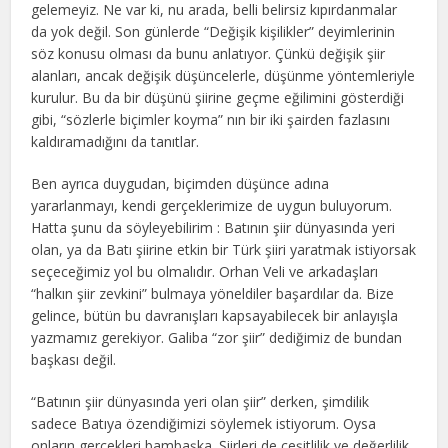
gelemeyiz. Ne var ki, nu arada, belli belirsiz kıpırdanmalar
da yok değil. Son günlerde “Değişik kişilikler” deyimlerinin
söz konusu olması da bunu anlatıyor. Çünkü değişik şiir
alanları, ancak değişik düşüncelerle, düşünme yöntemleriyle
kurulur. Bu da bir düşünü şiirine geçme eğilimini gösterdiği
gibi, “sözlerle biçimler koyma” nın bir iki şairden fazlasını
kaldıramadığını da tanıtlar.
Ben ayrıca duygudan, biçimden düşünce adına
yararlanmayı, kendi gerçeklerimize de uygun buluyorum.
Hatta şunu da söyleyebilirim : Batının şiir dünyasında yeri
olan, ya da Batı şiirine etkin bir Türk şiiri yaratmak istiyorsak
seçeceğimiz yol bu olmalıdır. Orhan Veli ve arkadaşları
“halkın şiir zevkini” bulmaya yöneldiler başardılar da. Bize
gelince, bütün bu davranışları kapsayabilecek bir anlayışla
yazmamız gerekiyor. Galiba “zor şiir” dediğimiz de bundan
başkası değil.
“Batının şiir dünyasında yeri olan şiir” derken, şimdilik
sadece Batıya özendiğimizi söylemek istiyorum. Oysa
onların gerçekleri bambaşka. Şiirleri de çeşitlilik ve değerlilik