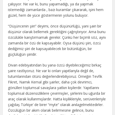
çalışıyor. Ne var ki, bunu yapamadığı, ya da yapmak
istemediği zamanlarda , bazı kuramlar çıkararak, işini hem
güzel, hem de yüce göstermenin yolunu buluyor.
“Düşüncenin şiiri” deyimi, önce düşünürlüğü, yani şairi bir
düşünür olarak bellemek gerektiğini çağrıştırıyor. Ama bunu
özcülükle karıştırmamak gerekir. Çünkü her biçimli söz, aynı
zamanda bir özü de kapsayabilir. Oysa düşünü şiiri, özcü
dediğimiz şiiri de kapsayabilecek bir bütünlüğün, bir
güçlülüğün şiiridir.
Divan edebiyatından bu yana özcü diyebileceğimiz birkaç
şaire rastlıyoruz. Ne var ki onları yapıtlarıyla değil de,
tutumlarından ötürü değerlendirebiliyoruz. Örneğin Tevfik
Fikret, Namık Kemal
gibi şairler, daha çok devrimci,
gönülleri toplumsal savaşlara yatkın kişilerdir. Yapıtlarını
toplumsal düzensizliklere çevirmişler, şiirlerini bu uğurda bir
araç olarak kullanmışlardır. Hatta kişilikleriyle, serüvenleriyle
çağdaş Türkiye’ de birer “myte” olarak anılagelmektedirler.
Özcülüğün bir akım olarak belirmesine gelince, bunu