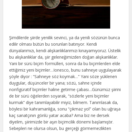
Şimdilerde şiirde yenilik sevinci, ya da yenili sözünün bunca
edilir olması bütün bu sorunları batırıyor. Kendi
dünyalarımızı, kendi alışkanlıklarımızı kınayamıyoruz. Üstelik
bu alışkanlıklar da, şiir geleneğimizden doğan alışkanlıklar.
Yani bir sürü biçim formülleri, sonra da bu biçimlerden elde
ettiğimiz yeni biçimler…Ionesco, bunu sahneye uygulayarak
şöyle diyor : “Sahneye söz koymak…” Yani söze yüklenen
duygular, düşünceler bir yana; sözü, sahne içinde
nonfigüratif biçimler haline getirme çabası…Günümüz şiirini
de bir sürü öğelerden soyarak, “sözlerle yeni biçimler
kurmak” diye tanımlayabilir miyiz, bilmem. Tanımlasak da,
böylesi bir kahramanlığa, sonu “çıkmaz yol” olan bu uğraşa
kaç sanatçının gönlü yatar acaba? Ama biz ne dersek
diyelim, şiirimizde bir aşırı biçimcilik dönemi başlamıştır.
Sebepleri ne olursa olsun, bu gerçeği görmemezlikten