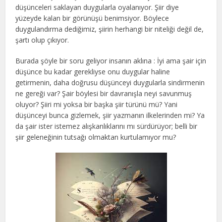
düşünceleri saklayan duygularla oyalanıyor. Şiir diye
yüzeyde kalan bir görünüşü benimsiyor. Böylece
duygulandırma dediğimiz, şiirin herhangi bir niteliği değil de,
şartı olup çıkıyor.
Burada şöyle bir soru geliyor insanın aklına : İyi ama şair için
düşünce bu kadar gerekliyse onu duygular haline
getirmenin, daha doğrusu düşünceyi duygularla sindirmenin
ne gereği var? Şair böylesi bir davranışla neyi savunmuş
oluyor? Şiiri mi yoksa bir başka şiir türünü mü? Yani
düşünceyi bunca gizlemek, şiir yazmanın ilkelerinden mi? Ya
da şair ister istemez alışkanlıklarını mı sürdürüyor; belli bir
şiir geleneğinin tutsağı olmaktan kurtulamıyor mu?