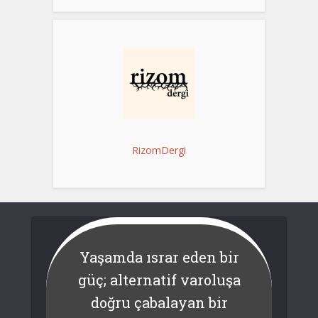
RizomDergi
Yaşamda ısrar eden bir
güç; alternatif varoluşa
doğru çabalayan bir