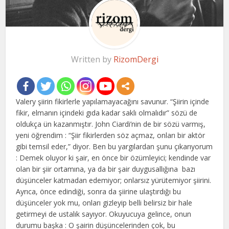
Written by
RizomDergi
Valery şiirin fikirlerle yapılamayacağını savunur. “Şiirin içinde
fikir, elmanın içindeki gıda kadar saklı olmalıdır” sözü de
oldukça ün kazanmıştır. John Ciardi’nin de bir sözü varmış,
yeni öğrendim : “Şiir fikirlerden söz açmaz, onları bir aktör
gibi temsil eder,” diyor. Ben bu yargılardan şunu çıkarıyorum
: Demek oluyor ki şair, en önce bir özümleyici; kendinde var
olan bir şiir ortamına, ya da bir şair duygusallığına bazı
düşünceler katmadan edemiyor; onlarsız yürütemiyor şiirini.
Ayrıca, önce edindiği, sonra da şiirine ulaştırdığı bu
düşünceler yok mu, onları gizleyip belli belirsiz bir hale
getirmeyi de ustalık sayıyor. Okuyucuya gelince, onun
durumu başka : O şairin düşüncelerinden çok, bu