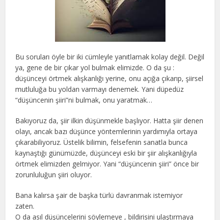
Bu soruları öyle bir iki cümleyle yanıtlamak kolay değil. Değil
ya, gene de bir çıkar yol bulmak elimizde. O da şu :
düşünceyi örtmek alışkanlığı yerine, onu açığa çıkarıp, şiirsel
mutluluğa bu yoldan varmayı denemek. Yani düpedüz
“düşüncenin şiiri”ni bulmak, onu yaratmak…
Bakıyoruz da, şiir ilkin düşünmekle başlıyor. Hatta şiir denen
olayı, ancak bazı düşünce yöntemlerinin yardımıyla ortaya
çıkarabiliyoruz. Üstelik bilimin, felsefenin sanatla bunca
kaynaştığı günümüzde, düşünceyi eski bir şiir alışkanlığıyla
örtmek elimizden gelmiyor. Yani “düşüncenin şiiri” önce bir
zorunluluğun şiiri oluyor.
Bana kalırsa şair de başka türlü davranmak istemiyor
zaten.
O da asıl düşüncelerini söylemeye , bildirisini ulaştırmaya