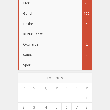
Fikir
29
Genel
100
Haklar
5
Kültür-Sanat
3
Okurlardan
2
Sanat
9
Spor
5
Eylül 2019
P
S
Ç
P
C
C
P
1
2
3
4
5
6
7
8