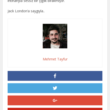
intiharıyla sessiz bir çığlık bırakmıştır.
Jack London’a saygıyla..
Mehmet Tayfur