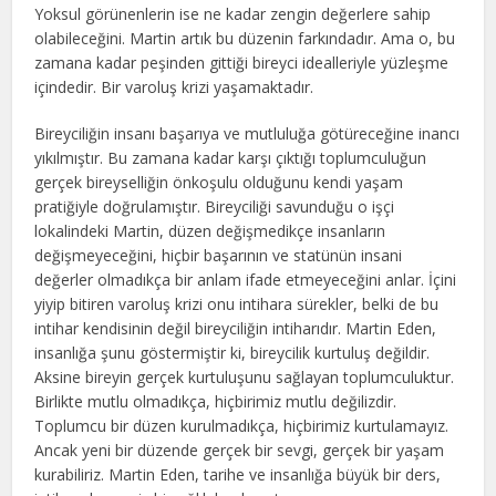
Yoksul görünenlerin ise ne kadar zengin değerlere sahip
olabileceğini. Martin artık bu düzenin farkındadır. Ama o, bu
zamana kadar peşinden gittiği bireyci idealleriyle yüzleşme
içindedir. Bir varoluş krizi yaşamaktadır.
Bireyciliğin insanı başarıya ve mutluluğa götüreceğine inancı
yıkılmıştır. Bu zamana kadar karşı çıktığı toplumculuğun
gerçek bireyselliğin önkoşulu olduğunu kendi yaşam
pratiğiyle doğrulamıştır. Bireyciliği savunduğu o işçi
lokalindeki Martin, düzen değişmedikçe insanların
değişmeyeceğini, hiçbir başarının ve statünün insani
değerler olmadıkça bir anlam ifade etmeyeceğini anlar. İçini
yiyip bitiren varoluş krizi onu intihara sürekler, belki de bu
intihar kendisinin değil bireyciliğin intiharıdır. Martin Eden,
insanlığa şunu göstermiştir ki, bireycilik kurtuluş değildir.
Aksine bireyin gerçek kurtuluşunu sağlayan toplumculuktur.
Birlikte mutlu olmadıkça, hiçbirimiz mutlu değilizdir.
Toplumcu bir düzen kurulmadıkça, hiçbirimiz kurtulamayız.
Ancak yeni bir düzende gerçek bir sevgi, gerçek bir yaşam
kurabiliriz. Martin Eden, tarihe ve insanlığa büyük bir ders,