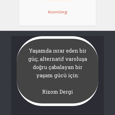
RizomDergi
Yaşamda ısrar eden bir
güç; alternatif varoluşa
doğru çabalayan bir
yaşam gücü için:
Rizom Dergi