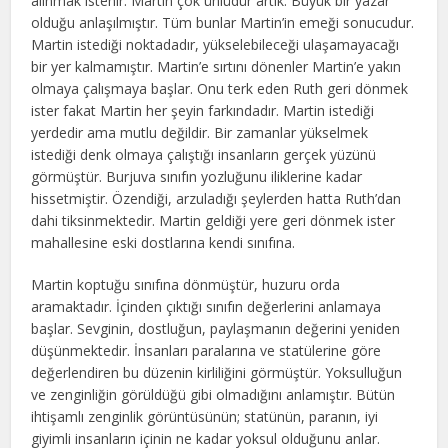
alınmak istenir. Martin çok ünlüdür artık. Büyük bir yazar
olduğu anlaşılmıştır. Tüm bunlar Martin’in emeği sonucudur.
Martin istediği noktadadır, yükselebileceği ulaşamayacağı
bir yer kalmamıştır. Martin’e sırtını dönenler Martin’e yakın
olmaya çalışmaya başlar. Onu terk eden Ruth geri dönmek
ister fakat Martin her şeyin farkındadır. Martin istediği
yerdedir ama mutlu değildir. Bir zamanlar yükselmek
istediği denk olmaya çalıştığı insanların gerçek yüzünü
görmüştür. Burjuva sınıfın yozluğunu iliklerine kadar
hissetmiştir. Özendiği, arzuladığı şeylerden hatta Ruth’dan
dahi tiksinmektedir. Martin geldiği yere geri dönmek ister
mahallesine eski dostlarına kendi sınıfına.
Martin koptuğu sınıfına dönmüştür, huzuru orda
aramaktadır. İçinden çıktığı sınıfın değerlerini anlamaya
başlar. Sevginin, dostluğun, paylaşmanın değerini yeniden
düşünmektedir. İnsanları paralarına ve statülerine göre
değerlendiren bu düzenin kirliliğini görmüştür. Yoksulluğun
ve zenginliğin görüldüğü gibi olmadığını anlamıştır. Bütün
ihtişamlı zenginlik görüntüsünün; statünün, paranın, iyi
giyimli insanların içinin ne kadar yoksul olduğunu anlar.