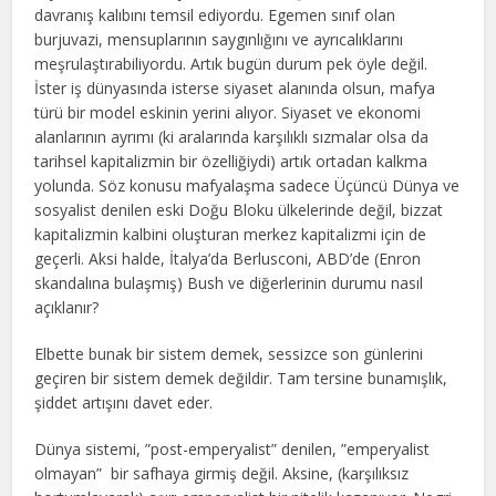
davranış kalıbını temsil ediyordu. Egemen sınıf olan
burjuvazi, mensuplarının saygınlığını ve ayrıcalıklarını
meşrulaştırabiliyordu. Artık bugün durum pek öyle değil.
İster iş dünyasında isterse siyaset alanında olsun, mafya
türü bir model eskinin yerini alıyor. Siyaset ve ekonomi
alanlarının ayrımı (ki aralarında karşılıklı sızmalar olsa da
tarihsel kapitalizmin bir özelliğiydi) artık ortadan kalkma
yolunda. Söz konusu mafyalaşma sadece Üçüncü Dünya ve
sosyalist denilen eski Doğu Bloku ülkelerinde değil, bizzat
kapitalizmin kalbini oluşturan merkez kapitalizmi için de
geçerli. Aksi halde, İtalya’da Berlusconi, ABD’de (Enron
skandalına bulaşmış) Bush ve diğerlerinin durumu nasıl
açıklanır?
Elbette bunak bir sistem demek, sessizce son günlerini
geçiren bir sistem demek değildir. Tam tersine bunamışlık,
şiddet artışını davet eder.
Dünya sistemi, ”post-emperyalist” denilen, ”emperyalist
olmayan” bir safhaya girmiş değil. Aksine, (karşılıksız