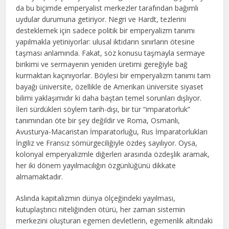
da bu biçimde emperyalist merkezler tarafından bağımlı
uydular durumuna getiriyor. Negri ve Hardt, tezlerini
desteklemek için sadece politik bir emperyalizm tanımı
yapılmakla yetiniyorlar: ulusal iktidarın sınırların ötesine
taşması anlamında. Fakat, söz konusu taşmayla sermaye
birikimi ve sermayenin yeniden üretimi gereğiyle bağ
kurmaktan kaçınıyorlar. Böylesi bir emperyalizm tanımı tam
bayağı üniversite, özellikle de Amerikan üniversite siyaset
bilimi yaklaşımıdır ki daha baştan temel sorunları dışlıyor.
İleri sürdükleri söylem tarih-dışı, bir tür “imparatorluk”
tanımından öte bir şey değildir ve Roma, Osmanlı,
Avusturya-Macaristan İmparatorluğu, Rus İmparatorlukları
İngiliz ve Fransız sömürgeciliğiyle özdeş sayılıyor. Oysa,
kolonyal emperyalizmle diğerleri arasında özdeşlik aramak,
her iki dönem yayılmacılığın özgünlüğünü dikkate
almamaktadır.
Aslında kapitalizmin dünya ölçeğindeki yayılması,
kutuplaştırıcı niteliğinden ötürü, her zaman sistemin
merkezini oluşturan egemen devletlerin, egemenlik altındaki