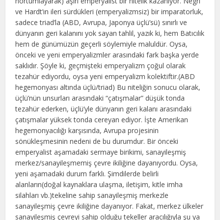
hortumlayarak) aşırı emperyalist bir nitelik kazanıyor. Negri
ve Hardt’ın ileri sürdükleri (emperyalizmsiz) bir imparatorluk,
sadece triad’la (ABD, Avrupa, Japonya üçlü’sü) sınırlı ve
dünyanın geri kalanını yok sayan tahlil, yazık ki, hem Batıcılık
hem de günümüzün geçerli söylemiyle maluldür. Oysa,
önceki ve yeni emperyalizmler arasındaki fark başka yerde
saklıdır. Şöyle ki, geçmişteki emperyalizm çoğul olarak
tezahür ediyordu, oysa yeni emperyalizm kolektiftir.(ABD
hegemonyası altında üçlü/triad) Bu niteliğin sonucu olarak,
üçlü’nün unsurları arasındaki “çatışmalar” düşük tonda
tezahür ederken, üçlü’yle dünyanın geri kalanı arasındaki
çatışmalar yüksek tonda cereyan ediyor. İşte Amerikan
hegemonyacılığı karşısında, Avrupa projesinin
sönükleşmesinin nedeni de bu durumdur. Bir önceki
emperyalist aşamadaki sermaye birikimi, sanayileşmiş
merkez/sanayileşmemiş çevre ikiliğine dayanıyordu. Oysa,
yeni aşamadaki durum farklı. Şimdilerde belirli
alanların(doğal kaynaklara ulaşma, iletişim, kitle imha
silahları vb.)tekeline sahip sanayileşmiş merkezle
sanayileşmiş çevre ikiliğine dayanıyor. Fakat, merkez ülkeler
sanayileşmiş çevreyi sahip olduğu tekeller aracılığıyla şu ya