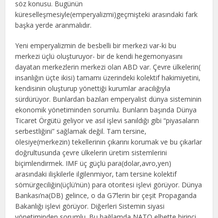
söz konusu. Bugünün
küreselleşmesiyle(emperyalizmi)geçmişteki arasındaki fark
başka yerde aranmalıdır.
Yeni emperyalizmin de besbelli bir merkezi var-ki bu
merkezi üçlü oluşturuyor- bir de kendi hegemonyasını
dayatan merkezlerin merkezi olan ABD var. Çevre ülkelerin(
insanlığın üçte ikisi) tamamı üzerindeki kolektif hakimiyetini,
kendisinin oluşturup yönettiği kurumlar aracılığıyla
sürdürüyor. Bunlardan bazıları emperyalist dünya sisteminin
ekonomik yönetiminden sorumlu. Bunların başında Dünya
Ticaret Örgütü geliyor ve asıl işlevi sanıldığı gibi “piyasaların
serbestliğini” sağlamak değil. Tam tersine,
ölesiye(merkezin) tekellerinin çıkarını korumak ve bu çıkarlar
doğrultusunda çevre ülkelerin üretim sistemlerini
biçimlendirmek. IMF üç güçlü para(dolar,avro,yen)
arasındaki ilişkilerle ilgilenmiyor, tam tersine kolektif
sömürgeciliğin(üçlü’nün) para otoritesi işlevi görüyor. Dünya
Bankası’na(DB) gelince, o da G7’lerin bir çeşit Propaganda
Bakanlığı işlevi görüyor. Diğerleri Sistemin siyasi
yönetiminden sorumlu. Bu bağlamda NATO elbette birinci