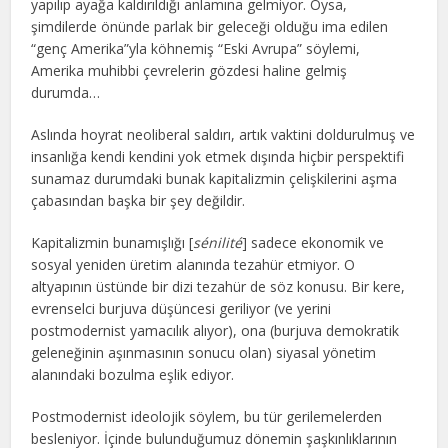
yapılıp ayağa kaldırıldığı anlamına gelmiyor. Oysa,
şimdilerde önünde parlak bir geleceği olduğu ima edilen
“genç Amerika”yla köhnemiş “Eski Avrupa” söylemi,
Amerika muhibbi çevrelerin gözdesi haline gelmiş
durumda…
Aslında hoyrat neoliberal saldırı, artık vaktini doldurulmuş ve
insanlığa kendi kendini yok etmek dışında hiçbir perspektifi
sunamaz durumdaki bunak kapitalizmin çelişkilerini aşma
çabasından başka bir şey değildir.
Kapitalizmin bunamışlığı [
sénilité
] sadece ekonomik ve
sosyal yeniden üretim alanında tezahür etmiyor. O
altyapının üstünde bir dizi tezahür de söz konusu. Bir kere,
evrenselci burjuva düşüncesi geriliyor (ve yerini
postmodernist yamacılık alıyor), ona (burjuva demokratik
geleneğinin aşınmasının sonucu olan) siyasal yönetim
alanındaki bozulma eşlik ediyor.
Postmodernist ideolojik söylem, bu tür gerilemelerden
besleniyor. İçinde bulunduğumuz dönemin şaşkınlıklarının