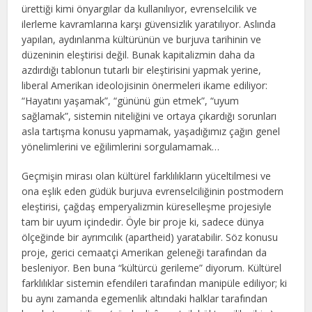
ürettiği kimi önyargılar da kullanılıyor, evrenselcilik ve
ilerleme kavramlarına karşı güvensizlik yaratılıyor. Aslında
yapılan, aydınlanma kültürünün ve burjuva tarihinin ve
düzeninin eleştirisi değil. Bunak kapitalizmin daha da
azdırdığı tablonun tutarlı bir eleştirisini yapmak yerine,
liberal Amerikan ideolojisinin önermeleri ikame ediliyor:
“Hayatını yaşamak”, “gününü gün etmek”, “uyum
sağlamak”, sistemin niteliğini ve ortaya çıkardığı sorunları
asla tartışma konusu yapmamak, yaşadığımız çağın genel
yönelimlerini ve eğilimlerini sorgulamamak…
Geçmişin mirası olan kültürel farklılıkların yüceltilmesi ve
ona eşlik eden güdük burjuva evrenselciliğinin postmodern
eleştirisi, çağdaş emperyalizmin küreselleşme projesiyle
tam bir uyum içindedir. Öyle bir proje ki, sadece dünya
ölçeğinde bir ayrımcılık (apartheid) yaratabilir. Söz konusu
proje, gerici cemaatçi Amerikan geleneği tarafından da
besleniyor. Ben buna “kültürcü gerileme” diyorum. Kültürel
farklılıklar sistemin efendileri tarafından manipüle ediliyor; ki
bu aynı zamanda egemenlik altındaki halklar tarafından