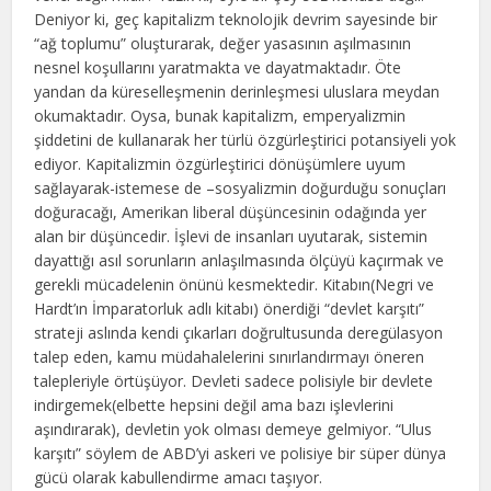
Deniyor ki, geç kapitalizm teknolojik devrim sayesinde bir
“ağ toplumu” oluşturarak, değer yasasının aşılmasının
nesnel koşullarını yaratmakta ve dayatmaktadır. Öte
yandan da küreselleşmenin derinleşmesi uluslara meydan
okumaktadır. Oysa, bunak kapitalizm, emperyalizmin
şiddetini de kullanarak her türlü özgürleştirici potansiyeli yok
ediyor. Kapitalizmin özgürleştirici dönüşümlere uyum
sağlayarak-istemese de –sosyalizmin doğurduğu sonuçları
doğuracağı, Amerikan liberal düşüncesinin odağında yer
alan bir düşüncedir. İşlevi de insanları uyutarak, sistemin
dayattığı asıl sorunların anlaşılmasında ölçüyü kaçırmak ve
gerekli mücadelenin önünü kesmektedir. Kitabın(Negri ve
Hardt’ın İmparatorluk adlı kitabı) önerdiği “devlet karşıtı”
strateji aslında kendi çıkarları doğrultusunda deregülasyon
talep eden, kamu müdahalelerini sınırlandırmayı öneren
talepleriyle örtüşüyor. Devleti sadece polisiyle bir devlete
indirgemek(elbette hepsini değil ama bazı işlevlerini
aşındırarak), devletin yok olması demeye gelmiyor. “Ulus
karşıtı” söylem de ABD’yi askeri ve polisiye bir süper dünya
gücü olarak kabullendirme amacı taşıyor.