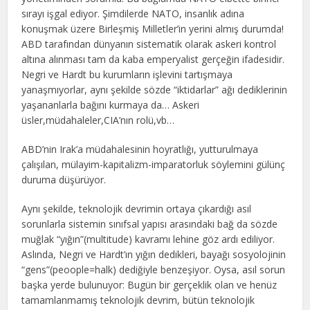
sırayı işgal ediyor. Şimdilerde NATO, insanlık adına
konuşmak üzere Birleşmiş Milletler’in yerini almış durumda!
ABD tarafından dünyanın sistematik olarak askeri kontrol
altına alınması tam da kaba emperyalist gerçeğin ifadesidir.
Negri ve Hardt bu kurumların işlevini tartışmaya
yanaşmıyorlar, aynı şekilde sözde “iktidarlar” ağı dediklerinin
yaşananlarla bağını kurmaya da… Askeri
üsler,müdahaleler,CIA’nın rolü,vb…
ABD’nin Irak’a müdahalesinin hoyratlığı, yutturulmaya
çalışılan, mülayim-kapitalizm-imparatorluk söylemini gülünç
duruma düşürüyor.
Aynı şekilde, teknolojik devrimin ortaya çıkardığı asıl
sorunlarla sistemin sınıfsal yapısı arasındaki bağ da sözde
muğlak “yığın”(multitude) kavramı lehine göz ardı ediliyor.
Aslında, Negri ve Hardt’ın yığın dedikleri, bayağı sosyolojinin
“gens”(peoople=halk) dediğiyle benzeşiyor. Oysa, asıl sorun
başka yerde bulunuyor: Bugün bir gerçeklik olan ve henüz
tamamlanmamış teknolojik devrim, bütün teknolojik