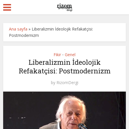
Ana sayfa
»
Liberalizmin İdeolojik Refakatçisi:
Postmodernizm
Fikir
Genel
•
Liberalizmin İdeolojik
Refakatçisi: Postmodernizm
by
RizomDergi