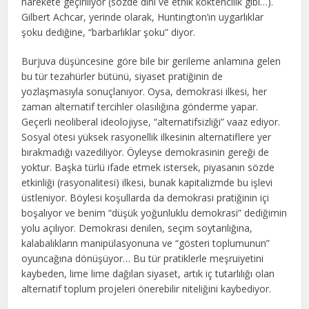
harekete geçiriliyor (sözde dinî ve etnik köktencilik gibi…).
Gilbert Achcar, yerinde olarak, Huntington’ın uygarlıklar
şoku dediğine, “barbarlıklar şoku” diyor.
Burjuva düşüncesine göre bile bir gerileme anlamına gelen
bu tür tezahürler bütünü, siyaset pratiğinin de
yozlaşmasıyla sonuçlanıyor. Oysa, demokrasi ilkesi, her
zaman alternatif tercihler olasılığına gönderme yapar.
Geçerli neoliberal ideolojiyse, “alternatifsizliği” vaaz ediyor.
Sosyal ötesi yüksek rasyonellik ilkesinin alternatiflere yer
bırakmadığı vazediliyor. Öyleyse demokrasinin gereği de
yoktur. Başka türlü ifade etmek istersek, piyasanın sözde
etkinliği (rasyonalitesi) ilkesi, bunak kapitalizmde bu işlevi
üstleniyor. Böylesi koşullarda da demokrasi pratiğinin içi
boşalıyor ve benim “düşük yoğunluklu demokrasi” dediğimin
yolu açılıyor. Demokrasi denilen, seçim soytarılığına,
kalabalıkların manipülasyonuna ve “gösteri toplumunun”
oyuncağına dönüşüyor… Bu tür pratiklerle meşruiyetini
kaybeden, lime lime dağılan siyaset, artık iç tutarlılığı olan
alternatif toplum projeleri önerebilir niteliğini kaybediyor.