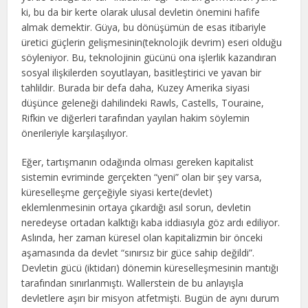
ki, bu da bir kerte olarak ulusal devletin önemini hafife
almak demektir. Güya, bu dönüşümün de esas itibariyle
üretici güçlerin gelişmesinin(teknolojik devrim) eseri olduğu
söyleniyor. Bu, teknolojinin gücünü ona işlerlik kazandıran
sosyal ilişkilerden soyutlayan, basitleştirici ve yavan bir
tahlildir. Burada bir defa daha, Kuzey Amerika siyasi
düşünce geleneği dahilindeki Rawls, Castells, Touraine,
Rifkin ve diğerleri tarafından yayılan hakim söylemin
önerileriyle karşılaşılıyor.
Eğer, tartışmanın odağında olması gereken kapitalist
sistemin evriminde gerçekten “yeni” olan bir şey varsa,
küreselleşme gerçeğiyle siyasi kerte(devlet)
eklemlenmesinin ortaya çıkardığı asıl sorun, devletin
neredeyse ortadan kalktığı kaba iddiasıyla göz ardı ediliyor.
Aslında, her zaman küresel olan kapitalizmin bir önceki
aşamasında da devlet “sınırsız bir güce sahip değildi”.
Devletin gücü (iktidarı) dönemin küreselleşmesinin mantığı
tarafından sınırlanmıştı. Wallerstein de bu anlayışla
devletlere aşırı bir misyon atfetmişti. Bugün de aynı durum