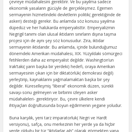
çevreye müdahalesini gerektirir. Ve bu yayılma sadece
ekonomik yasaların gücüyle de gerçekleşmez. Egemen
sermayenin hizmetindeki devletlerin politik( gerektiğinde de
askeri) desteği gerekir. Bu anlamda söz konusu yayılma
düpedüz ve her halükarda emperyalisttir. Emperyalizmin
Negrigil tanımı olan ulusal iktidarın sınırların dışına taşma
projesi için de aynı şey söz konusudur. Zira, iktidar
sermayenin iktidarıdır. Bu anlamda, içinde bulunduğumuz
dönemdeki Amerikan müdahalesi, XIX. Yüzyıldaki sömürgeci
fetihlerden daha az emperyalist değildir. Washington’un
Irak’taki( yarın başka bir yerdeki) hedefi, oraya Amerikan
sermayesinin çıkarı için bir diktatörlük( demokrasi değil)
yerleştirip, kaynaklarını yağmalamaktan başka bir şey
değildir. Küreselleşmiş “liberal” ekonomik düzen, sürekli
savaşı-sonu gelmeyen ve birbirini izleyen asker
müdahaleleri- gerektiriyor. Bu, çevre ülkelere kendi
ihtiyaçları doğrultusunda boyun eğdirmenin yegane yoludur.
Buna karşılık, yeni tarz imparatorluk( Negri ve Hardt
versiyonu), safça, onu merkezinin her yerde ya da hiçbir
yerde olduğu bir tür “iktidarlar ağı” olarak görmekten yana