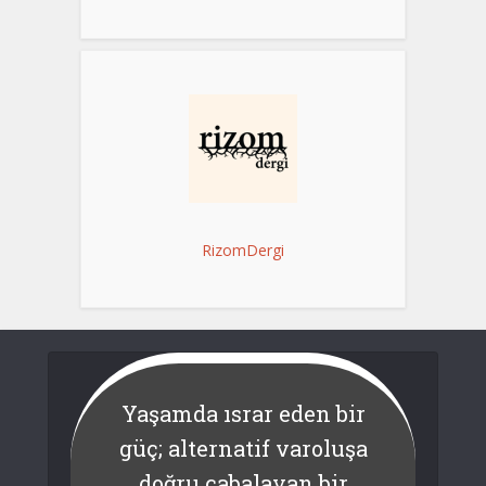
RizomDergi
Yaşamda ısrar eden bir
güç; alternatif varoluşa
doğru çabalayan bir