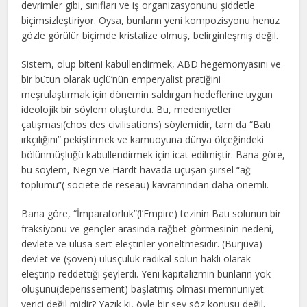
devrimler gibi, sınıfları ve iş organizasyonunu şiddetle
biçimsizleştiriyor. Oysa, bunların yeni kompozisyonu henüz
gözle görülür biçimde kristalize olmuş, belirginleşmiş değil.
Sistem, olup biteni kabullendirmek, ABD hegemonyasını ve
bir bütün olarak üçlü’nün emperyalist pratiğini
meşrulaştırmak için dönemin saldırgan hedeflerine uygun
ideolojik bir söylem oluşturdu. Bu, medeniyetler
çatışması(chos des civilisations) söylemidir, tam da “Batı
ırkçılığını” pekiştirmek ve kamuoyuna dünya ölçeğindeki
bölünmüşlüğü kabullendirmek için icat edilmiştir. Bana göre,
bu söylem, Negri ve Hardt havada uçuşan şiirsel “ağ
toplumu”( societe de reseau) kavramından daha önemli.
Bana göre, “İmparatorluk”(l’Empire) tezinin Batı solunun bir
fraksiyonu ve gençler arasında rağbet görmesinin nedeni,
devlete ve ulusa sert eleştiriler yöneltmesidir. (Burjuva)
devlet ve (şoven) ulusçuluk radikal solun haklı olarak
eleştirip reddettiği şeylerdi. Yeni kapitalizmin bunların yok
oluşunu(deperissement) başlatmış olması memnuniyet
verici değil midir? Yazık ki, öyle bir şey söz konusu değil.