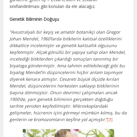
sınıflandırılması gibi konuları da ele alacağız.
Genetik Biliminin Doğuşu
“Avustralyalı bir keşiş ve amatör botanikçi olan Gregor
Johan Mendel, 1960’larda bitkilerin kalıtsal özelliklerini
dikkatlice incelemiştir ve genetik kalıtsallık olgusunu
keşfetmiştir. Alçak gönüllü bir yapıya sahip olan Mendel,
incelediği bitkilerden çıkardığı sonuçları tanınmış bir
biyaloga göndermiştir. Ama tahmin edilebileceği gibi bu
biyalog Mendel’in düşüncelerini hiçbir anlam taşımıyor
diyerek kenara atmıştır. Cesareti büyük ölçüde kırılan
Mendel, düşüncelerini herkesten saklayıp bitkilerinin
başına dönmüştür. Onun devrimci çalışmaları ancak
1900’de, yani genetik biliminin gerçekten doğduğu
tarihte yeniden keşfedilmiştir. Mikroskoplardaki
gelişmeler, hücrenin içini görmeyi mümkün kılmış, bu da
genlerin ve kromozomların keşfine yol açmıştır
.”
[3]