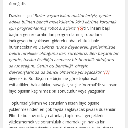
örneğidir.
Dawkins için “
Bizler yaşam kalım makineleriyiz, genler
adıyla bilinen bencil moleküllerini körü körüne korumak
için programlanmış robot araçlarız.’’
[6]
’
dır
.
İnsanı başlı
başlına genler tarafından programlanmış robotlara
indirgeyen bu yaklaşım giderek daha tehlikeli hale
bürünecektir ve Dawkins
“Buna dayanarak, genlerimizde
belirli nitelikler olduğunu ileri sürebiliriz. Ben başarılı bir
gende, baskın özelliğin acımasız bir bencillik olduğunu
savunacağım. Genin bu bencilliği, bireyin
davranışlarında da bencil olmasına yol açacaktır.”
[7]
diyecektir. Bu düşünme biçimine göre toplumsal
eşitsizlikler, haksızlıklar, savaşlar, suçlar ‘normal’dir ve insan
biyolojisinin kaçınılmaz bir sonucudur veya yazgısıdır.
Toplumsal yıkımın ve sorunların insan biyolojisine
yüklenmesinden en çok fayda sağlayacak piyasa düzenidir.
Elbette bu savı ortaya atanlar, toplumsal gerçeklerle
yüzleşmemek ve sorumluluk almamak için harika bir