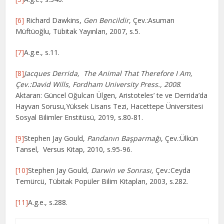
[6]
Richard Dawkins,
Gen Bencildir
, Çev.:Asuman
Müftüoğlu, Tübitak Yayınları, 2007, s.5.
[7]
A.g.e., s.11.
[8]
Jacques Derrida, The Animal That Therefore I Am,
Çev.:David Wills, Fordham University Press., 2008
.
Aktaran: Güncel Oğulcan Ülgen, Aristoteles’ te ve Derrida’da
Hayvan Sorusu,Yüksek Lisans Tezi, Hacettepe Üniversitesi
Sosyal Bilimler Enstitüsü, 2019, s.80-81.
[9]
Stephen Jay Gould,
Pandanın Başparmağı
, Çev.:Ülkün
Tansel, Versus Kitap, 2010, s.95-96.
[10]
Stephen Jay Gould,
Darwin ve Sonrası,
Çev.:Ceyda
Temürcü, Tübitak Popüler Bilim Kitapları, 2003, s.282.
[11]
A.g.e., s.288.