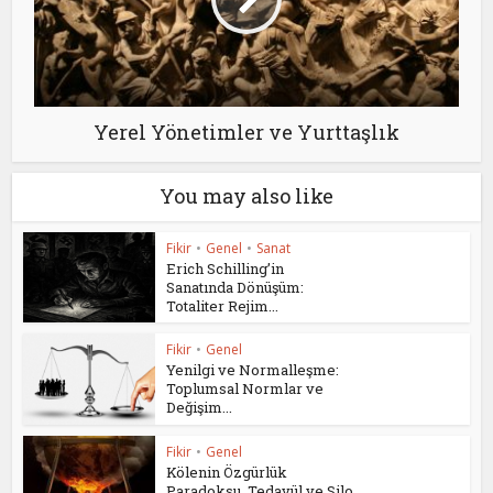
Yerel Yönetimler ve Yurttaşlık
You may also like
Fikir
•
Genel
•
Sanat
Erich Schilling’in
Sanatında Dönüşüm:
Totaliter Rejim...
Fikir
•
Genel
Yenilgi ve Normalleşme:
Toplumsal Normlar ve
Değişim...
Fikir
•
Genel
Kölenin Özgürlük
Paradoksu, Tedavül ve Silo