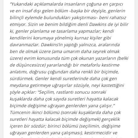
“Yukarıdaki açıklamalarda insanların çoğuna en çarpıcı
ve en insaf dışı gelen bölüm -başka bir deyişle, genlerin
bilinçli eylemde bulundukları yakıştırması- beni rahatsız
etmiyor. Sizin ve benim bildiğim denli Dawkins de iyi bilir
ki, genler planlama ve tasarlama yapmazlar; kendi
kendilerini korumaya yönelmiş kurnaz kişiler gibi
davranmazlar. Dawkins’in yaptığı yalnızca, aralarında
ben de olmak üzere (ama umarım daha seyrek olmak
üzere) evrim konusunda tüm çok okunan yazarların (belki
de düşüncesizce) yararlandığı bir metaforlu kestirme
anlatımı, doğrusu çoğundan daha renkli bir biçimde,
sürdürmek. Genler kendi suretlerinde daha çok gen
meydana getirmeye uğraşırlar sözüyle, neyi kastettiğini
şöyle açıklar: “Seçilim, rastlantı sonucu sonraki
kuşaklarda daha çok sayıda suretleri hayatta kalacak
biçimde değişime uğrayan genlerden yana çalışır.”
Tümcenin ikinci bölümü (sonraki kuşaklarda daha çok
suretleri hayatta kalacak biçimde değişmek) gerçeklik
içeren bir sözdür; birinci bölümü (seçilimin, değişime
uğrayan genlerden yana çalışması), kestirmecidir ve