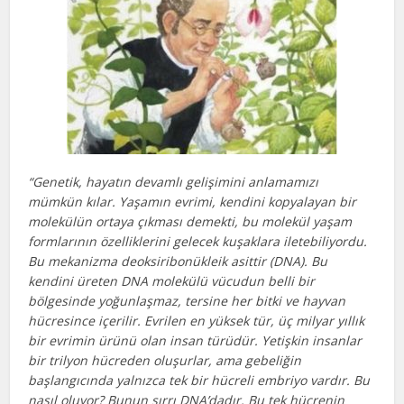
“Genetik, hayatın devamlı gelişimini anlamamızı
mümkün kılar. Yaşamın evrimi, kendini kopyalayan bir
molekülün ortaya çıkması demekti, bu molekül yaşam
formlarının özelliklerini gelecek kuşaklara iletebiliyordu.
Bu mekanizma deoksiribonükleik asittir (DNA). Bu
kendini üreten DNA molekülü vücudun belli bir
bölgesinde yoğunlaşmaz, tersine her bitki ve hayvan
hücresince içerilir. Evrilen en yüksek tür, üç milyar yıllık
bir evrimin ürünü olan insan türüdür. Yetişkin insanlar
bir trilyon hücreden oluşurlar, ama gebeliğin
başlangıcında yalnızca tek bir hücreli embriyo vardır. Bu
nasıl oluyor? Bunun sırrı DNA’dadır. Bu tek hücrenin