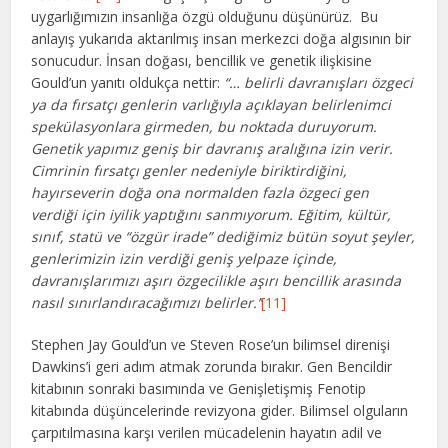
uygarlığımızın insanlığa özgü olduğunu düşünürüz. Bu
anlayış yukarıda aktarılmış insan merkezci doğa algısının bir
sonucudur. İnsan doğası, bencillik ve genetik ilişkisine
Gould’un yanıtı oldukça nettir:
“… belirli davranışları özgeci
ya da fırsatçı genlerin varlığıyla açıklayan belirlenimci
spekülasyonlara girmeden, bu noktada duruyorum.
Genetik yapımız geniş bir davranış aralığına izin verir.
Cimrinin fırsatçı genler nedeniyle biriktirdiğini,
hayırseverin doğa ona normalden fazla özgeci gen
verdiği için iyilik yaptığını sanmıyorum. Eğitim, kültür,
sınıf, statü ve “özgür irade” dediğimiz bütün soyut şeyler,
genlerimizin izin verdiği geniş yelpaze içinde,
davranışlarımızı aşırı özgecilikle aşırı bencillik arasında
nasıl sınırlandıracağımızı belirler.’’
[11]
Stephen Jay Gould’un ve Steven Rose’un bilimsel direnişi
Dawkins’i geri adım atmak zorunda bırakır. Gen Bencildir
kitabının sonraki basımında ve Genişletişmiş Fenotip
kitabında düşüncelerinde revizyona gider. Bilimsel olguların
çarpıtılmasına karşı verilen mücadelenin hayatın adil ve