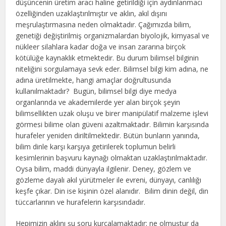
düşüncenin üretim aracı haline getirildiği için aydınlanmacı
özelliğinden uzaklaştırılmıştır ve aklın, akıl dışını
meşrulaştırmasına neden olmaktadır. Çağımızda bilim,
genetiği değiştirilmiş organizmalardan biyolojik, kimyasal ve
nükleer silahlara kadar doğa ve insan zararına birçok
kötülüğe kaynaklık etmektedir. Bu durum bilimsel bilginin
niteliğini sorgulamaya sevk eder. Bilimsel bilgi kim adına, ne
adına üretilmekte, hangi amaçlar doğrultusunda
kullanılmaktadır? Bugün, bilimsel bilgi diye medya
organlarında ve akademilerde yer alan birçok şeyin
bilimsellikten uzak oluşu ve birer manipülatif malzeme işlevi
görmesi bilime olan güveni azaltmaktadır. Bilimin karşısında
hurafeler yeniden diriltilmektedir. Bütün bunların yanında,
bilim dinle karşı karşıya getirilerek toplumun belirli
kesimlerinin başvuru kaynağı olmaktan uzaklaştırılmaktadır.
Oysa bilim, maddi dünyayla ilgilenir. Deney, gözlem ve
gözleme dayalı akıl yürütmeler ile evreni, dünyayı, canlılığı
keşfe çıkar. Din ise kişinin özel alanıdır. Bilim dinin değil, din
tüccarlarının ve hurafelerin karşısındadır.
Hepimizin aklını şu soru kurcalamaktadır; ne olmuştur da