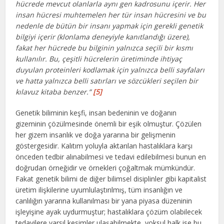
hücrede mevcut olanlarla aynı gen kadrosunu içerir. Her
insan hücresi muhtemelen her tür insan hücresini ve bu
nedenle de bütün bir insanı yapmak için gerekli genetik
bilgiyi içerir (klonlama deneyiyle kanıtlandığı üzere),
fakat her hücrede bu bilginin yalnızca seçili bir kısmı
kullanılır. Bu, çeşitli hücrelerin üretiminde ihtiyaç
duyulan proteinleri kodlamak için yalnızca belli sayfaları
ve hatta yalnızca belli satırları ve sözcükleri seçilen bir
kılavuz kitaba benzer.”
[5]
Genetik biliminin keşfi, insan bedeninin ve doğanın
gizeminin çözülmesinde önemli bir eşik olmuştur. Çözülen
her gizem insanlık ve doğa yararına bir gelişmenin
göstergesidir. Kalıtım yoluyla aktarılan hastalıklara karşı
önceden tedbir alınabilmesi ve tedavi edilebilmesi bunun en
doğrudan örneğidir ve örnekleri çoğaltmak mümkündür.
Fakat genetik bilimi de diğer bilimsel disiplinler gibi kapitalist
üretim ilişkilerine uyumlulaştırılmış, tüm insanlığın ve
canlılığın yararına kullanılması bir yana piyasa düzeninin
işleyişine ayak uydurmuştur; hastalıklara çözüm olabilecek
tedavilere varsıl kesimler ulaşabilmekte, yoksul halk ise bu