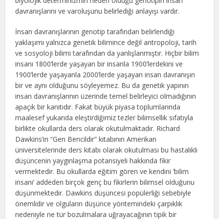
biyolojik determinizmin neden olduğu genotipin insan
davranışlarını ve varoluşunu belirlediği anlayışı vardır.
İnsan davranışlarının genotip tarafından belirlendiği
yaklaşımı yalnızca genetik bilimince değil antropoloji, tarih
ve sosyoloji bilimi tarafından da yanlışlanmıştır. Hiçbir bilim
insanı 1800’lerde yaşayan bir insanla 1900’lerdekini ve
1900’lerde yaşayanla 2000’lerde yaşayan insan davranışın
bir ve aynı olduğunu söyleyemez. Bu da genetik yapının
insan davranışlarının üzerinde temel belirleyici olmadığının
apaçık bir kanıtıdır. Fakat büyük piyasa toplumlarında
maalesef yukarıda eleştirdiğimiz tezler bilimsellik sıfatıyla
birlikte okullarda ders olarak okutulmaktadır. Richard
Dawkins’in “Gen Bencildir” kitabının Amerikan
üniversitelerinde ders kitabı olarak okutulması bu hastalıklı
düşüncenin yaygınlaşma potansiyeli hakkında fikir
vermektedir. Bu okullarda eğitim gören ve kendini ‘bilim
insanı’ addeden birçok genç bu fikirlerin bilimsel olduğunu
düşünmektedir. Dawkins düşüncesi popülerliği sebebiyle
önemlidir ve olguların düşünce yöntemindeki çarpıklık
nedeniyle ne tür bozulmalara uğrayacağının tipik bir