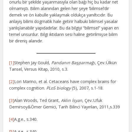
onurlu bir şekilde yaşanmasıyla olan bağı hiç bu kadar net
olmamıştı. Bilim alanından gelen her şeye ‘bilimsel’dir
demek ve ön kabulle yaklaşmak oldukça yanıltıcıdır. Bu
anlayış bilimi dogmatik hale getirir halbuki bilimsel yasalar
yanlışlanabilir yapıdadırlar. Bu da bilgiyi “bilimsel” yapan en
temel unsurdur. Bilgi iktidarın sesi haline getirilmişse bilim
bir direniş alanıdır.
[1]
Stephen Jay Gould,
Pandanın Başparmağı
, Çev.:Ülkün
Tansel, Versus Kitap, 2010, s.3.
[2]
Lori Marino, et al. Cetaceans have complex brains for
complex cognition.
PLoS biology
(5), 2007, s.1-18.
[3]
Alan Woods, Ted Grant,
Aklın İsyan
, Çev.:Ufuk
Demirsoy&Ömer Gemici, Tarih Bilinci Yayınları, 2011,s.339
[4]
A.g.e., s.340.
[5]
A.g.e., s.340.