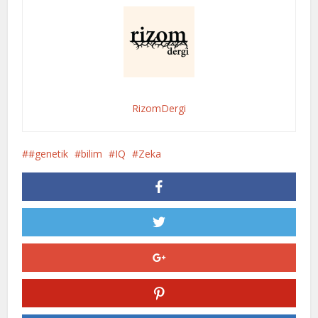
RizomDergi
#genetik
bilim
IQ
Zeka