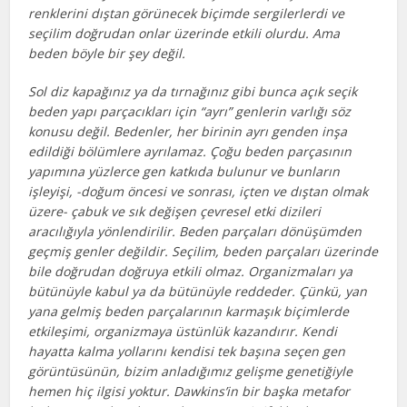
renklerini dıştan görünecek biçimde sergilerlerdi ve
seçilim doğrudan onlar üzerinde etkili olurdu. Ama
beden böyle bir şey değil.
Sol diz kapağınız ya da tırnağınız gibi bunca açık seçik
beden yapı parçacıkları için “ayrı” genlerin varlığı söz
konusu değil. Bedenler, her birinin ayrı genden inşa
edildiği bölümlere ayrılamaz. Çoğu beden parçasının
yapımına yüzlerce gen katkıda bulunur ve bunların
işleyişi, -doğum öncesi ve sonrası, içten ve dıştan olmak
üzere- çabuk ve sık değişen çevresel etki dizileri
aracılığıyla yönlendirilir. Beden parçaları dönüşümden
geçmiş genler değildir. Seçilim, beden parçaları üzerinde
bile doğrudan doğruya etkili olmaz. Organizmaları ya
bütünüyle kabul ya da bütünüyle reddeder. Çünkü, yan
yana gelmiş beden parçalarının karmaşık biçimlerde
etkileşimi, organizmaya üstünlük kazandırır. Kendi
hayatta kalma yollarını kendisi tek başına seçen gen
görüntüsünün, bizim anladığımız gelişme genetiğiyle
hemen hiç ilgisi yoktur. Dawkins’in bir başka metafor