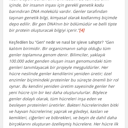
içinde, bir insanın inşası için gerekli genetik kodu
barındıran DNA molekülü vardır. Genler tarafından
taşınan genetik bilgi, kimyasal olarak kodlanmış biçimde
depo edilir. Bir gen DNA’nın bir bölümüdür ve belli tipte
bir protein oluşturacak bilgiyi içerir.”
[4]
Keşfedilen bu “Gen’’ nedir ve nasıl bir işleve sahiptir?
“Gen
kalıtım birimidir. Bir organizmanın sahip olduğu tüm
genler toplamına genom denir. Bilimciler, yaklaşık
100.000 adet genden oluşan insan genomundaki tüm
genleri tanımlayacak bir projeyle meşguldürler. Her
hücre neslinde genler kendilerini yeniden üretir; özel
enzimler biçimindeki proteinler bu süreçte önemli bir rol
oynar. Bu kendini yeniden üretim sayesinde genler her
yeni hücre için bir kez daha oluşturulurlar. Böylece
genler dolaylı olarak, tüm hücreleri inşa eden ve
besleyen proteinleri üretirler. Bakteri hücrelerinden bitki
ve hayvan hücrelerine; yaprak ve gövdeyi, kasları ve
kemikleri, ciğerleri ve böbrekleri, ve beyin de dahil daha
birçoklarını oluşturan özelleşmiş hücrelere. Her hücre ilk