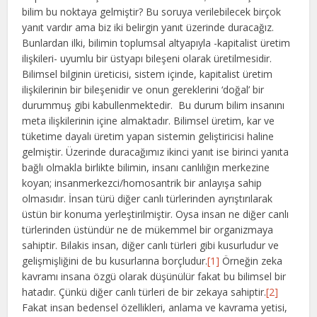
bilim bu noktaya gelmiştir? Bu soruya verilebilecek birçok
yanıt vardır ama biz iki belirgin yanıt üzerinde duracağız.
Bunlardan ilki, bilimin toplumsal altyapıyla -kapitalist üretim
ilişkileri- uyumlu bir üstyapı bileşeni olarak üretilmesidir.
Bilimsel bilginin üreticisi, sistem içinde, kapitalist üretim
ilişkilerinin bir bileşenidir ve onun gereklerini ‘doğal’ bir
durummuş gibi kabullenmektedir. Bu durum bilim insanını
meta ilişkilerinin içine almaktadır. Bilimsel üretim, kar ve
tüketime dayalı üretim yapan sistemin geliştiricisi haline
gelmiştir. Üzerinde duracağımız ikinci yanıt ise birinci yanıta
bağlı olmakla birlikte bilimin, insanı canlılığın merkezine
koyan; insanmerkezci/homosantrik bir anlayışa sahip
olmasıdır. İnsan türü diğer canlı türlerinden ayrıştırılarak
üstün bir konuma yerleştirilmiştir. Oysa insan ne diğer canlı
türlerinden üstündür ne de mükemmel bir organizmaya
sahiptir. Bilakis insan, diğer canlı türleri gibi kusurludur ve
gelişmişliğini de bu kusurlarına borçludur.
[1]
Örneğin zeka
kavramı insana özgü olarak düşünülür fakat bu bilimsel bir
hatadır. Çünkü diğer canlı türleri de bir zekaya sahiptir.
[2]
Fakat insan bedensel özellikleri, anlama ve kavrama yetisi,