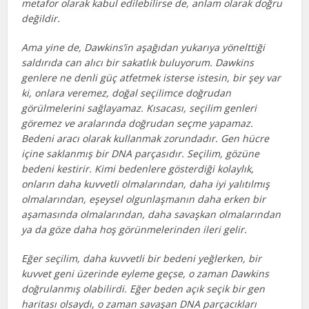
metafor olarak kabul edilebilirse de, anlam olarak doğru
değildir.
Ama yine de, Dawkins’in aşağıdan yukarıya yönelttiği
saldırıda can alıcı bir sakatlık buluyorum. Dawkins
genlere ne denli güç atfetmek isterse istesin, bir şey var
ki, onlara veremez, doğal seçilimce doğrudan
görülmelerini sağlayamaz. Kısacası, seçilim genleri
göremez ve aralarında doğrudan seçme yapamaz.
Bedeni aracı olarak kullanmak zorundadır. Gen hücre
içine saklanmış bir DNA parçasıdır. Seçilim, gözüne
bedeni kestirir. Kimi bedenlere gösterdiği kolaylık,
onların daha kuvvetli olmalarından, daha iyi yalıtılmış
olmalarından, eşeysel olgunlaşmanın daha erken bir
aşamasında olmalarından, daha savaşkan olmalarından
ya da göze daha hoş görünmelerinden ileri gelir.
Eğer seçilim, daha kuvvetli bir bedeni yeğlerken, bir
kuvvet geni üzerinde eyleme geçse, o zaman Dawkins
doğrulanmış olabilirdi. Eğer beden açık seçik bir gen
haritası olsaydı, o zaman savaşan DNA parçacıkları