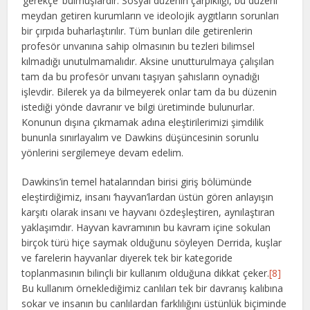
‘gerekçe’ bulmuşlardır. Sosyal düzenin çarpıklığı, bu düzeni
meydan getiren kurumların ve ideolojik aygıtların sorunları
bir çırpıda buharlaştırılır. Tüm bunları dile getirenlerin
profesör unvanına sahip olmasının bu tezleri bilimsel
kılmadığı unutulmamalıdır. Aksine unutturulmaya çalışılan
tam da bu profesör unvanı taşıyan şahısların oynadığı
işlevdir. Bilerek ya da bilmeyerek onlar tam da bu düzenin
istediği yönde davranır ve bilgi üretiminde bulunurlar.
Konunun dışına çıkmamak adına eleştirilerimizi şimdilik
bununla sınırlayalım ve Dawkins düşüncesinin sorunlu
yönlerini sergilemeye devam edelim.
Dawkins’in temel hatalarından birisi giriş bölümünde
eleştirdiğimiz, insanı ‘hayvan’lardan üstün gören anlayışın
karşıtı olarak insanı ve hayvanı özdeşleştiren, aynılaştıran
yaklaşımdır. Hayvan kavramının bu kavram içine sokulan
birçok türü hiçe saymak olduğunu söyleyen Derrida, kuşlar
ve farelerin hayvanlar diyerek tek bir kategoride
toplanmasının bilinçli bir kullanım olduğuna dikkat çeker.
[8]
Bu kullanım örneklediğimiz canlıları tek bir davranış kalıbına
sokar ve insanın bu canlılardan farklılığını üstünlük biçiminde