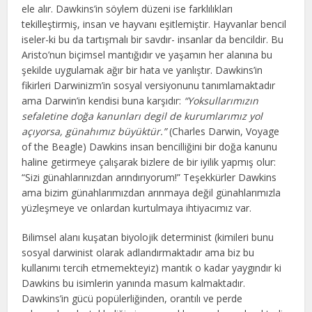
ele alır. Dawkins’in söylem düzeni ise farklılıkları
tekilleştirmiş, insan ve hayvanı eşitlemiştir. Hayvanlar bencil
iseler-ki bu da tartışmalı bir savdır- insanlar da bencildir. Bu
Aristo’nun biçimsel mantığıdır ve yaşamın her alanına bu
şekilde uygulamak ağır bir hata ve yanlıştır. Dawkins’in
fikirleri Darwinizm’in sosyal versiyonunu tanımlamaktadır
ama Darwin’in kendisi buna karşıdır:
“Yoksullarımızın
sefaletine doğa kanunları degil de kurumlarımız yol
açıyorsa, günahımız büyüktür.”
(Charles Darwin, Voyage
of the Beagle) Dawkins insan bencilliğini bir doğa kanunu
haline getirmeye çalışarak bizlere de bir iyilik yapmış olur:
“Sizi günahlarınızdan arındırıyorum!” Teşekkürler Dawkins
ama bizim günahlarımızdan arınmaya değil günahlarımızla
yüzleşmeye ve onlardan kurtulmaya ihtiyacımız var.
Bilimsel alanı kuşatan biyolojik determinist (kimileri bunu
sosyal darwinist olarak adlandırmaktadır ama biz bu
kullanımı tercih etmemekteyiz) mantık o kadar yaygındır ki
Dawkins bu isimlerin yanında masum kalmaktadır.
Dawkins’in gücü popülerliğinden, orantılı ve perde