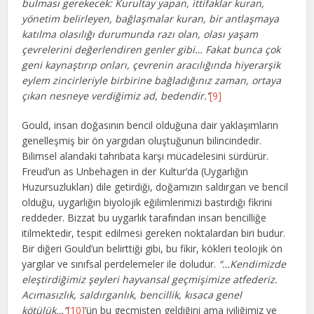
bulması gerekecek: Kurultay yapan, ittifaklar kuran,
yönetim belirleyen, bağlaşmalar kuran, bir antlaşmaya
katılma olasılığı durumunda razı olan, olası yaşam
çevrelerini değerlendiren genler gibi… Fakat bunca çok
geni kaynaştırıp onları, çevrenin aracılığında hiyerarşik
eylem zincirleriyle birbirine bağladığınız zaman, ortaya
çıkan nesneye verdiğimiz ad, bedendir.’
’
[9]
Gould, insan doğasının bencil olduğuna dair yaklaşımların
genelleşmiş bir ön yargıdan oluştuğunun bilincindedir.
Bilimsel alandaki tahribata karşı mücadelesini sürdürür.
Freud’un as Unbehagen in der Kultur’da (Uygarlığın
Huzursuzlukları) dile getirdiği, doğamızın saldırgan ve bencil
olduğu, uygarlığın biyolojik eğilimlerimizi bastırdığı fikrini
reddeder. Bizzat bu uygarlık tarafından insan bencilliğe
itilmektedir, tespit edilmesi gereken noktalardan biri budur.
Bir diğeri Gould’un belirttiği gibi, bu fikir, kökleri teolojik ön
yargılar ve sınıfsal perdelemeler ile doludur.
“…Kendimizde
eleştirdiğimiz şeyleri hayvansal geçmişimize atfederiz.
Acımasızlık, saldırganlık, bencillik, kısaca genel
kötülük…”
[10]
’ün bu geçmişten geldiğini ama iyiliğimiz ve