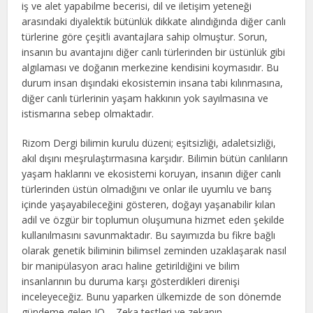
iş ve alet yapabilme becerisi, dil ve iletişim yeteneği
arasındaki diyalektik bütünlük dikkate alındığında diğer canlı
türlerine göre çeşitli avantajlara sahip olmuştur. Sorun,
insanın bu avantajını diğer canlı türlerinden bir üstünlük gibi
algılaması ve doğanın merkezine kendisini koymasıdır. Bu
durum insan dışındaki ekosistemin insana tabi kılınmasına,
diğer canlı türlerinin yaşam hakkının yok sayılmasına ve
istismarına sebep olmaktadır.
Rizom Dergi bilimin kurulu düzeni; eşitsizliği, adaletsizliği,
akıl dışını meşrulaştırmasına karşıdır. Bilimin bütün canlıların
yaşam haklarını ve ekosistemi koruyan, insanın diğer canlı
türlerinden üstün olmadığını ve onlar ile uyumlu ve barış
içinde yaşayabileceğini gösteren, doğayı yaşanabilir kılan
adil ve özgür bir toplumun oluşumuna hizmet eden şekilde
kullanılmasını savunmaktadır. Bu sayımızda bu fikre bağlı
olarak genetik biliminin bilimsel zeminden uzaklaşarak nasıl
bir manipülasyon aracı haline getirildiğini ve bilim
insanlarının bu duruma karşı gösterdikleri direnişi
inceleyeceğiz. Bunu yaparken ülkemizde de son dönemde
gündeme gelen IQ – Zeka testleri ve zekanın