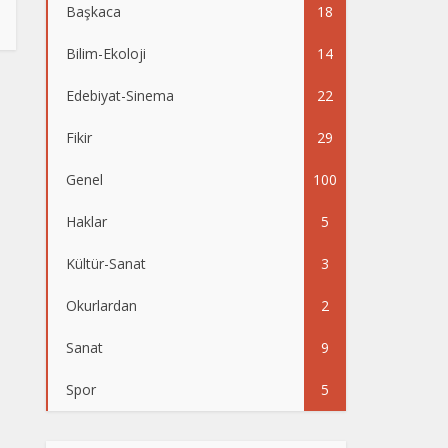
Başkaca
18
Bilim-Ekoloji
14
Edebiyat-Sinema
22
Fikir
29
Genel
100
Haklar
5
Kültür-Sanat
3
Okurlardan
2
Sanat
9
Spor
5