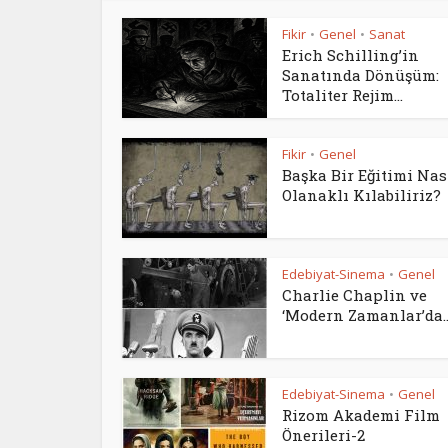
Fikir
Genel
Sanat
•
•
Erich Schilling’in
Sanatında Dönüşüm:
Totaliter Rejim...
Fikir
Genel
•
Başka Bir Eğitimi Nas
Olanaklı Kılabiliriz?
Edebiyat-Sinema
Genel
•
Charlie Chaplin ve
‘Modern Zamanlar’da..
Edebiyat-Sinema
Genel
•
Rizom Akademi Film
Önerileri-2