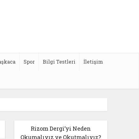
aşkaca
Spor
Bilgi Testleri
İletişim
Rizom Dergi’yi Neden
Okumalıyız ve Okutmalıyız?