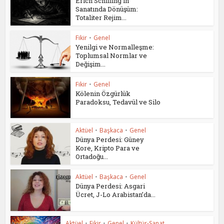
Erich Schilling’in
Sanatında Dönüşüm:
Totaliter Rejim...
Fikir
•
Genel
Yenilgi ve Normalleşme:
Toplumsal Normlar ve
Değişim...
Fikir
•
Genel
Kölenin Özgürlük
Paradoksu, Tedavül ve Silo
Aktüel
•
Başkaca
•
Genel
Dünya Perdesi: Güney
Kore, Kripto Para ve
Ortadoğu...
Aktüel
•
Başkaca
•
Genel
Dünya Perdesi: Asgari
Ücret, J-Lo Arabistan’da...
Aktüel
•
Fikir
•
Genel
•
Kültür-Sanat