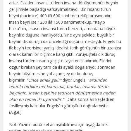
artar. Eskiden insansı türlerin insana dönüşümünün beynin
gelişimiyle başladığı varsayılmaktaydı. Bir insansı türün
beyni (hacimce) 400 ilâ 600 santimetreküp arasındadır,
insan beyni ise 1200 ilâ 1500 santimetreküp. “Kayıp
halka”nın, esasen insansı türün benzeri, ama daha büyük
beyinli olduğuna inanılıyordu. Yine aynı şekilde, büyük bir
beynin dik duruşu da öncelediği düşünülmekteydi. Engels bu
ilk beyin teorisine, yanlış idealist tarih görüşünün bir uzantısı
olarak kararlı bir biçimde karşı çıktı. Yürüyüşteki dik duruş
insansı türden insana geçişte tayin edici adımdı. Ellerini
özgür bırakan şey tam da iki ayaklı doğalarıydı; sonradan
beynin büyümesine yol açan şey de bu duruş
biçimidir.
“Önce emek gelir”
diyor Engels, “
ardından
onunla birlikte net konuşma; bunlar, insansı türün
beyninin, insan beynine tedricen dönüşmesine neden
olan en temel iki uyarıcıdır.”
Daha sonraları keşfedilen
fosilleşmiş kalıntılar Engels’in görüşünü doğrulamıştır.
(A.g.e.)
Not: Yazının bütünsel anlaşılabilmesi için aşağıda linki
verilen önceki yazıları okumanız önerilir.