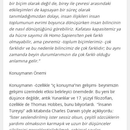
bir biçim olarak değil de, birey ile çevresi arasındaki
etkileşimleri de kapsayan bir süreç olarak
tanımladığımızdan dolayı, insan ilişkileri insan
toplumunun evrimi boyunca dönüşürken insan bilincinin
de nasıl dönüştüğünü görebiliriz. Kafatası kapasitemiz ya
da hücre sayımız ilk Homo Sapiens’ten pek farklı
olmayabilir, ama çevremiz -toplum biçimlerimiz- çok
farklıdır ve bu nedenle bilincimiz de çok farklıdır; bu aynı
zamanda beyin durumlarımızın da çok farklı olduğu
anlamına gelir.”
Konuşmanın Önemi
Konuşmanın -özellikle “iç konuşma”nın gelişimi- beynimizin
gelişimi üzerindeki etkisi belirleyici önemdedir. Bu yeni bir
düşünce değildir, antik Yunanlılar ve 17. yüzyıl filozofları,
özellikle de Thomas Hobbes, bunu biliyorlardı. “İnsanın
Türeyişi” adlı kitabında Charles Darwin şöyle açıklıyordu
:
“İster seslendirilmiş ister sessiz olsun, çeşitli sözcüklerin
yardımı olmaksızın karmaşık ve uzun bir düşünceler
silsilesini gerçekleştirilebilmek, cebirsel sayılar