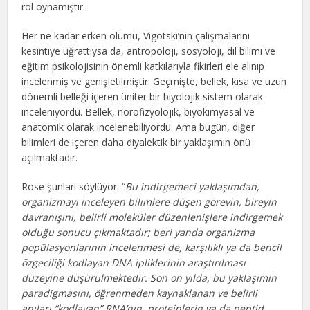
rol oynamıştır.
Her ne kadar erken ölümü, Vigotski’nin çalışmalarını
kesintiye uğrattıysa da, antropoloji, sosyoloji, dil bilimi ve
eğitim psikolojisinin önemli katkılarıyla fikirleri ele alınıp
incelenmiş ve genişletilmiştir. Geçmişte, bellek, kısa ve uzun
dönemli belleği içeren üniter bir biyolojik sistem olarak
inceleniyordu. Bellek, nörofizyolojik, biyokimyasal ve
anatomik olarak incelenebiliyordu. Ama bugün, diğer
bilimleri de içeren daha diyalektik bir yaklaşımın önü
açılmaktadır.
Rose şunları söylüyor: “
Bu indirgemeci yaklaşımdan,
organizmayı inceleyen bilimlere düşen görevin, bireyin
davranışını, belirli moleküler düzenlenişlere indirgemek
olduğu sonucu çıkmaktadır; beri yanda organizma
popülasyonlarının incelenmesi de, karşılıklı ya da bencil
özgeciliği kodlayan DNA ipliklerinin araştırılması
düzeyine düşürülmektedir. Son on yılda, bu yaklaşımın
paradigmasını, öğrenmeden kaynaklanan ve belirli
anıları “kodlayan” RNA’nın, proteinlerin ya da peptid