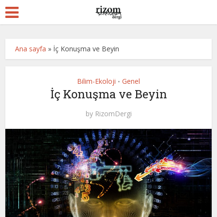
Ana sayfa
»
İç Konuşma ve Beyin
Bilim-Ekoloji
Genel
•
İç Konuşma ve Beyin
by
RizomDergi