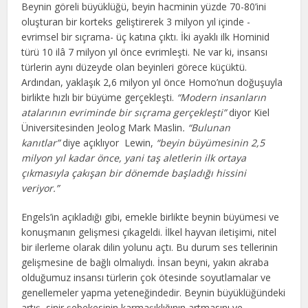
Beynin göreli büyüklüğü, beyin hacminin yüzde 70-80’ini
oluşturan bir korteks geliştirerek 3 milyon yıl içinde -
evrimsel bir sıçrama- üç katına çıktı. İki ayaklı ilk Hominid
türü 10 ilâ 7 milyon yıl önce evrimleşti. Ne var ki, insansı
türlerin aynı düzeyde olan beyinleri görece küçüktü.
Ardından, yaklaşık 2,6 milyon yıl önce Homo’nun doğuşuyla
birlikte hızlı bir büyüme gerçekleşti.
“Modern insanların
atalarının evriminde bir sıçrama gerçekleşti”
diyor Kiel
Üniversitesinden Jeolog Mark Maslin
. “Bulunan
kanıtlar”
diye açıklıyor Lewin,
“beyin büyümesinin 2,5
milyon yıl kadar önce, yani taş aletlerin ilk ortaya
çıkmasıyla çakışan bir dönemde başladığı hissini
veriyor.”
Engels’in açıkladığı gibi, emekle birlikte beynin büyümesi ve
konuşmanın gelişmesi çıkageldi. İlkel hayvan iletişimi, nitel
bir ilerleme olarak dilin yolunu açtı. Bu durum ses tellerinin
gelişmesine de bağlı olmalıydı. İnsan beyni, yakın akraba
olduğumuz insansı türlerin çok ötesinde soyutlamalar ve
genellemeler yapma yeteneğindedir. Beynin büyüklüğündeki
artış, sinir şebekesinin karmaşıklığının artmasını ve