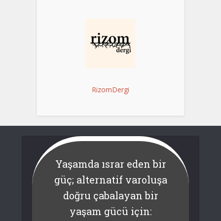
RizomDergi
Yaşamda ısrar eden bir
güç; alternatif varoluşa
doğru çabalayan bir
yaşam gücü için: