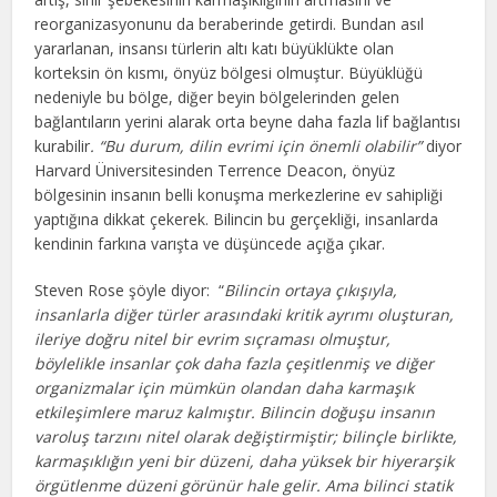
reorganizasyonunu da beraberinde getirdi. Bundan asıl
yararlanan, insansı türlerin altı katı büyüklükte olan
korteksin ön kısmı, önyüz bölgesi olmuştur. Büyüklüğü
nedeniyle bu bölge, diğer beyin bölgelerinden gelen
bağlantıların yerini alarak orta beyne daha fazla lif bağlantısı
kurabilir
. “Bu durum, dilin evrimi için önemli olabilir”
diyor
Harvard Üniversitesinden Terrence Deacon, önyüz
bölgesinin insanın belli konuşma merkezlerine ev sahipliği
yaptığına dikkat çekerek. Bilincin bu gerçekliği, insanlarda
kendinin farkına varışta ve düşüncede açığa çıkar.
Steven Rose şöyle diyor: “
Bilincin ortaya çıkışıyla,
insanlarla diğer türler arasındaki kritik ayrımı oluşturan,
ileriye doğru nitel bir evrim sıçraması olmuştur,
böylelikle insanlar çok daha fazla çeşitlenmiş ve diğer
organizmalar için mümkün olandan daha karmaşık
etkileşimlere maruz kalmıştır. Bilincin doğuşu insanın
varoluş tarzını nitel olarak değiştirmiştir; bilinçle birlikte,
karmaşıklığın yeni bir düzeni, daha yüksek bir hiyerarşik
örgütlenme düzeni görünür hale gelir. Ama bilinci statik