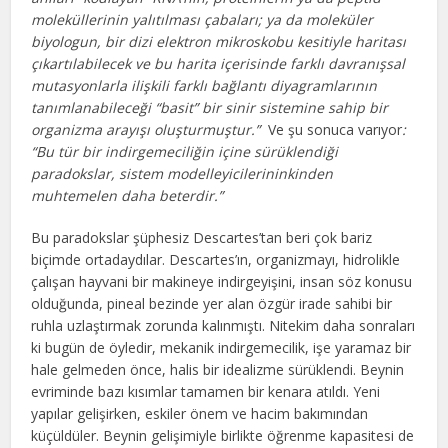
moleküllerinin yalıtılması çabaları; ya da moleküler
biyologun, bir dizi elektron mikroskobu kesitiyle haritası
çıkartılabilecek ve bu harita içerisinde farklı davranışsal
mutasyonlarla ilişkili farklı bağlantı diyagramlarının
tanımlanabileceği “basit” bir sinir sistemine sahip bir
organizma arayışı oluşturmuştur.”
Ve şu sonuca varıyor
:
“Bu tür bir indirgemeciliğin içine sürüklendiği
paradokslar, sistem modelleyicilerininkinden
muhtemelen daha beterdir.”
Bu paradokslar şüphesiz Descartes’tan beri çok bariz
biçimde ortadaydılar. Descartes’ın, organizmayı, hidrolikle
çalışan hayvani bir makineye indirgeyişini, insan söz konusu
olduğunda, pineal bezinde yer alan özgür irade sahibi bir
ruhla uzlaştırmak zorunda kalınmıştı. Nitekim daha sonraları
ki bugün de öyledir, mekanik indirgemecilik, işe yaramaz bir
hale gelmeden önce, halis bir idealizme sürüklendi. Beynin
evriminde bazı kısımlar tamamen bir kenara atıldı. Yeni
yapılar gelişirken, eskiler önem ve hacim bakımından
küçüldüler. Beynin gelişimiyle birlikte öğrenme kapasitesi de